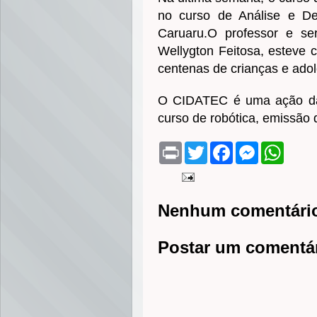
no curso de Análise e 
Caruaru.O professor e s
Wellygton Feitosa, esteve c
centenas de crianças e ado
O CIDATEC é uma ação da 
curso de robótica, emissão 
P
T
F
M
W
r
w
a
e
h
i
i
c
s
a
n
t
e
s
t
t
t
b
e
s
e
o
n
A
Nenhum comentári
r
o
g
p
k
e
p
r
Postar um comentá