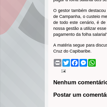
O gestor também destacou 
de Campanha, o custeio men
de todo este cenário, é de
nossa gestão a utilizar ess
pagamento da folha salarial
A matéria segue para disc
Cruz do Capibaribe.
P
T
F
M
W
r
w
a
e
h
i
i
c
s
a
n
t
e
s
t
t
t
b
e
s
e
o
n
A
Nenhum comentári
r
o
g
p
k
e
p
r
Postar um comentá