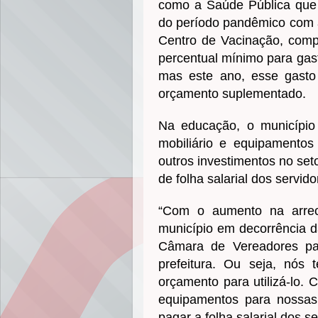
como a Saúde Pública que
do período pandêmico com a
Centro de Vacinação, comp
percentual mínimo para gas
mas este ano, esse gasto 
orçamento suplementado.
Na educação, o município 
mobiliário e equipamentos
outros investimentos no set
de folha salarial dos servid
“Com o aumento na arre
município em decorrência d
Câmara de Vereadores par
prefeitura. Ou seja, nós
orçamento para utilizá-lo.
equipamentos para nossa
pagar a folha salarial dos s