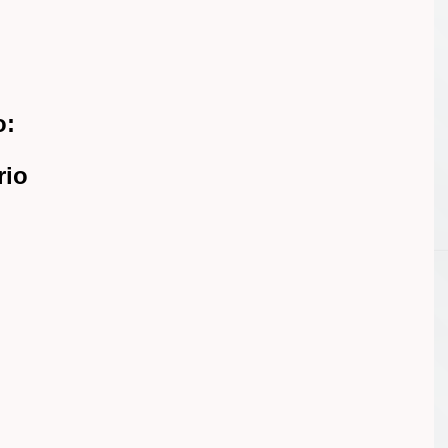
o:
rio