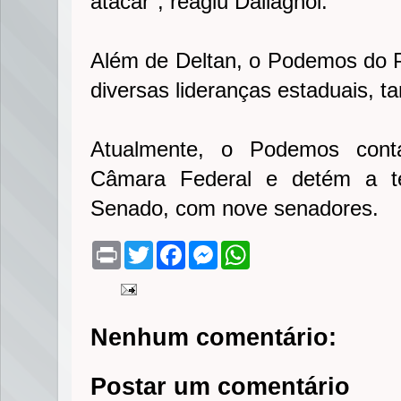
atacar", reagiu Dallagnol.
Além de Deltan, o Podemos do Pa
diversas lideranças estaduais, 
Atualmente, o Podemos con
Câmara Federal e detém a te
Senado, com nove senadores.
P
T
F
M
W
r
w
a
e
h
i
i
c
s
a
n
t
e
s
t
t
t
b
e
s
e
o
n
A
Nenhum comentário:
r
o
g
p
k
e
p
r
Postar um comentário