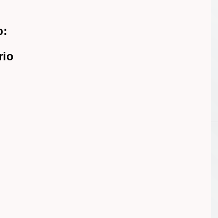
o:
rio