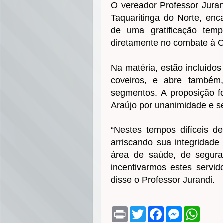
O vereador Professor Jura
Taquaritinga do Norte, enc
de uma gratificação temp
diretamente no combate à C
Na matéria, estão incluídos
coveiros, e abre também,
segmentos. A proposição f
Araújo por unanimidade e s
“Nestes tempos difíceis de
arriscando sua integridade
área de saúde, de segura
incentivarmos estes servi
disse o Professor Jurandi.
P
T
F
M
W
r
w
a
e
h