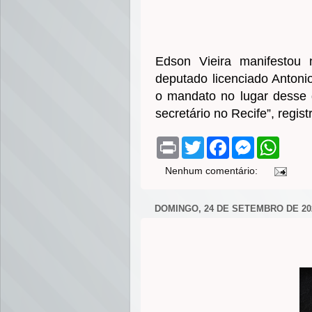
Edson Vieira manifestou 
deputado licenciado Antoni
o mandato no lugar desse 
secretário no Recife”, regist
P
T
F
M
W
r
w
a
e
h
i
i
c
s
a
Nenhum comentário:
n
t
e
s
t
t
t
b
e
s
e
o
n
A
DOMINGO, 24 DE SETEMBRO DE 20
r
o
g
p
k
e
p
r