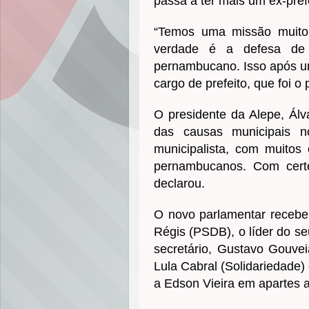
passa a ter mais um ex-pre
“Temos uma missão muito 
verdade é a defesa de
pernambucano. Isso após u
cargo de prefeito, que foi o
O presidente da Alepe, Álv
das causas municipais n
municipalista, com muitos 
pernambucanos. Com certez
declarou.
O novo parlamentar recebe
Régis (PSDB), o líder do se
secretário, Gustavo Gouvei
Lula Cabral (Solidariedade
a Edson Vieira em apartes 