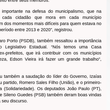
feito entre seus membros.
importante na defesa do municipalismo, que na
 cada cidadão que mora em cada município
m dos momentos mais difíceis para quem estava no
 período entre 2013 e 2020”, registrou.
aro Porto (PSDB), também ressaltou a importância
o Legislativo Estadual. “Nós temos uma Casa
ex-prefeitos, que irá contribuir com os municípios
a, Edson Vieira irá fazer um grande trabalho”,
u também a saudação do líder do Governo, Izaías
u partido, Romero Sales Filho (União), e o primeiro-
a (Solidariedade). Os deputados João Paulo (PT),
) e Sileno Guedes (PSB) também deram boas vindas
a seu discurso.