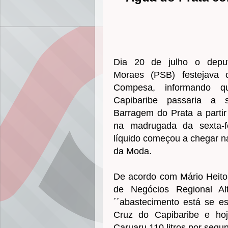
Dia 20 de julho o deput
Moraes (PSB) festejava o
Compesa, informando 
Capibaribe passaria a s
Barragem do Prata a partir
na madrugada da sexta-fe
líquido começou a chegar na
da Moda.
De acordo com Mário Heito
de Negócios Regional Al
´´abastecimento está se es
Cruz do Capibaribe e hoj
Caruaru 110 litros por segun