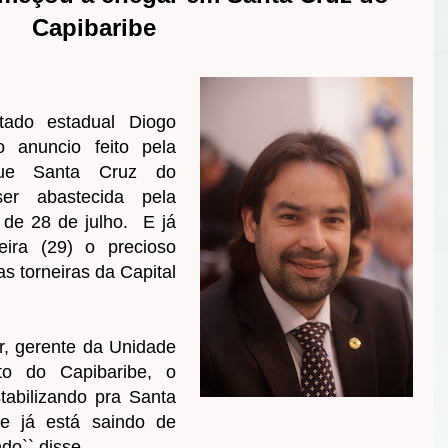
Capibaribe
ado estadual Diogo
 anuncio feito pela
que Santa Cruz do
er abastecida pela
 de 28 de julho. E já
ira (29) o precioso
s torneiras da Capital
r, gerente da Unidade
to do Capibaribe, o
tabilizando pra Santa
e já está saindo de
do`` disse.