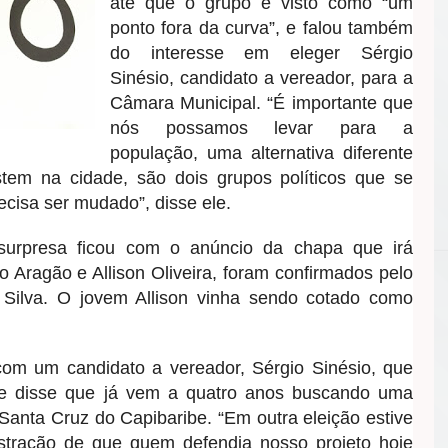
até que o grupo é visto como “um
ponto fora da curva”, e falou também
do interesse em eleger Sérgio
Sinésio, candidato a vereador, para a
Câmara Municipal.
“É importante que
nós possamos levar para a
população, uma alternativa diferente
stem na cidade, são dois grupos políticos que se
ecisa ser mudado”, disse ele.
surpresa ficou com o anúncio da chapa que irá
fo Aragão e Allison Oliveira, foram confirmados pelo
 Silva. O jovem Allison vinha sendo cotado como
com um candidato a vereador, Sérgio Sinésio, que
a e disse que já vem a quatro anos buscando uma
anta Cruz do Capibaribe. “Em outra eleição estive
stração de que quem defendia nosso projeto hoje