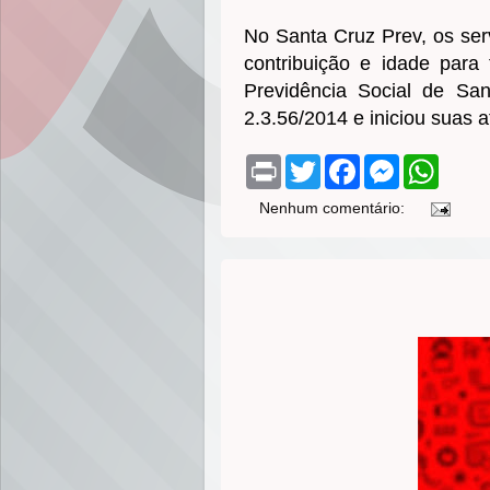
No Santa Cruz Prev, os se
contribuição e idade para
Previdência Social de San
2.3.56/2014 e iniciou suas
P
T
F
M
W
r
w
a
e
h
i
i
c
s
a
Nenhum comentário:
n
t
e
s
t
t
t
b
e
s
e
o
n
A
r
o
g
p
k
e
p
r