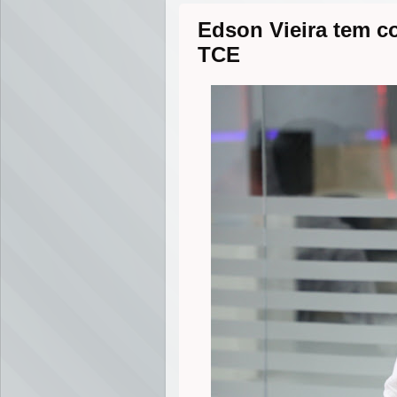
r
o
g
p
Edson Vieira tem c
k
e
p
r
TCE