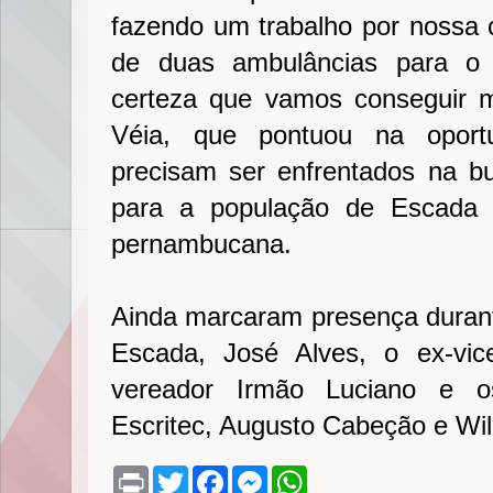
fazendo um trabalho por nossa c
de duas ambulâncias para o 
certeza que vamos conseguir m
Véia, que pontuou na oport
precisam ser enfrentados na b
para a população de Escada
pernambucana.
Ainda marcaram presença durante
Escada, José Alves, o ex-vice
vereador Irmão Luciano e o
Escritec, Augusto Cabeção e Wi
P
T
F
M
W
r
w
a
e
h