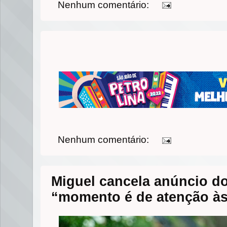
Nenhum comentário:
n
t
e
s
t
t
t
b
e
s
e
o
n
A
r
o
g
p
k
e
p
r
Nenhum comentário:
Miguel cancela anúncio d
“momento é de atenção às 