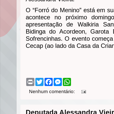
O “Forró do Menino” está em s
acontece no próximo domingo
apresentação de Walkiria San
Bidinga do Acordeon, Garota
Sofrencinhas. O evento começa 
Cecap (ao lado da Casa da Crian
P
T
F
M
W
r
w
a
e
h
i
i
c
s
a
Nenhum comentário:
n
t
e
s
t
t
t
b
e
s
e
o
n
A
r
o
g
p
k
e
p
Deputada Alessandra Vieir
r