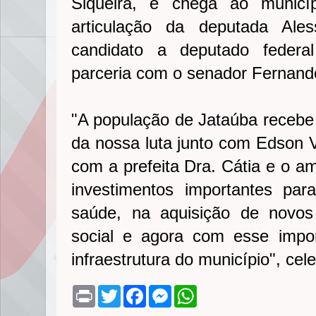
Siqueira, e chega ao municí
articulação da deputada Ale
candidato a deputado federa
parceria com o senador Fernan
"A população de Jataúba recebe 
da nossa luta junto com Edson V
com a prefeita Dra. Cátia e o am
investimentos importantes pa
saúde, na aquisição de novos 
social e agora com esse impor
infraestrutura do município", ce
P
T
F
M
W
r
w
a
e
h
i
i
c
s
a