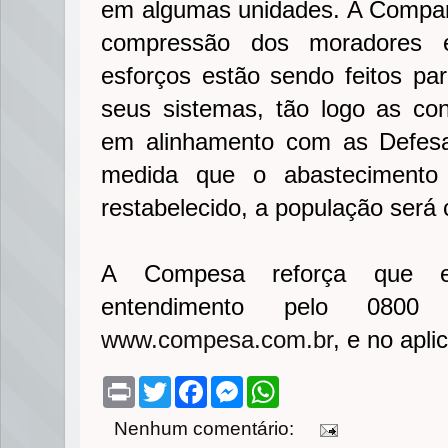
em algumas unidades. A Compan
compressão dos moradores 
esforços estão sendo feitos par
seus sistemas, tão logo as co
em alinhamento com as Defesa
medida que o abastecimento 
restabelecido, a população ser
A Compesa reforça que e
entendimento pelo 080
www.compesa.com.br
, e no apl
P
T
F
M
W
r
w
a
e
h
i
i
c
s
a
Nenhum comentário:
n
t
e
s
t
t
t
b
e
s