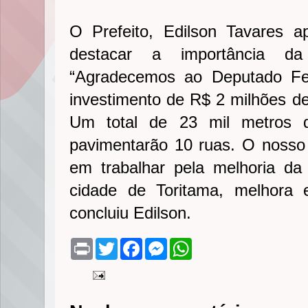
O Prefeito, Edilson Tavares 
destacar a importância da 
“Agradecemos ao Deputado Fed
investimento de R$ 2 milhões de
Um total de 23 mil metros q
pavimentarão 10 ruas. O noss
em trabalhar pela melhoria da
cidade de Toritama, melhora
concluiu Edilson.
P
T
F
M
W
r
w
a
e
h
i
i
c
s
a
n
t
e
s
t
t
t
b
e
s
e
o
n
A