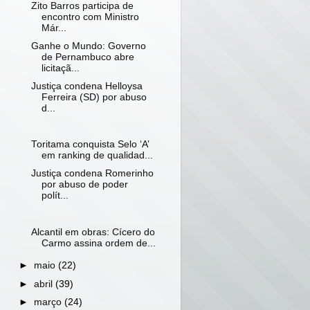
Zito Barros participa de
encontro com Ministro
Már...
Ganhe o Mundo: Governo
de Pernambuco abre
licitaçã...
Justiça condena Helloysa
Ferreira (SD) por abuso
d...
Toritama conquista Selo ‘A’
em ranking de qualidad...
Justiça condena Romerinho
por abuso de poder
polít...
Alcantil em obras: Cícero do
Carmo assina ordem de...
►
maio
(22)
►
abril
(39)
►
março
(24)