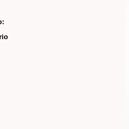
o:
rio