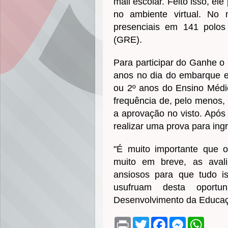
mail escolar. Feito isso, e
no ambiente virtual. No
presenciais em 141 polo
(GRE).
Para participar do Ganhe o
anos no dia do embarque e
ou 2º anos do Ensino Médio
frequência de, pelo menos,
a aprovação no visto. Após 
realizar uma prova para in
"É muito importante que o
muito em breve, as avali
ansiosos para que tudo i
usufruam desta oportun
Desenvolvimento da Educaçã
P
T
F
M
W