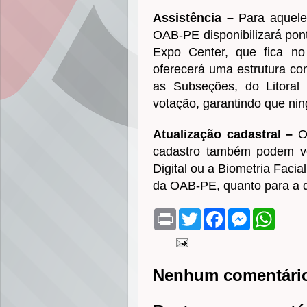
Assistência –
Para aqueles
OAB-PE disponibilizará pont
Expo Center, que fica no
oferecerá uma estrutura co
as Subseções, do Litoral 
votação, garantindo que nin
Atualização cadastral –
O
cadastro também podem vota
Digital ou a Biometria Faci
da OAB-PE, quanto para a d
P
T
F
M
W
r
w
a
e
h
i
i
c
s
a
n
t
e
s
t
t
t
b
e
s
e
o
n
A
Nenhum comentári
r
o
g
p
k
e
p
r