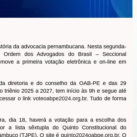
istória da advocacia pernambucana. Nesta segunda-
a Ordem dos Advogados do Brasil – Seccional
ove a primeira votação eletrônica e on-line em
 da diretoria e do conselho da OAB-PE e das 29
 triênio 2025 a 2027, tem início às 9h e segue até
cessar o link
voteoabpe2024.org.br
. Tudo de forma
a, dia 18, haverá a votação para a escolha dos
r a lista sêxtupla do Quinto Constitucional do
nambuco (TJPE). O site é
quinto2024oabpe.org.br
. O