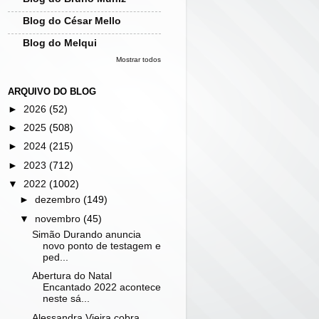
Blog do César Mello
Blog do Melqui
Mostrar todos
ARQUIVO DO BLOG
►
2026
(52)
►
2025
(508)
►
2024
(215)
►
2023
(712)
▼
2022
(1002)
►
dezembro
(149)
▼
novembro
(45)
Simão Durando anuncia
novo ponto de testagem e
ped...
Abertura do Natal
Encantado 2022 acontece
neste sá...
Alessandra Vieira cobra