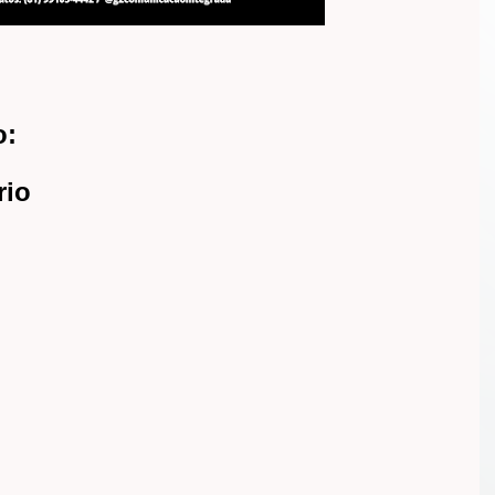
o:
rio