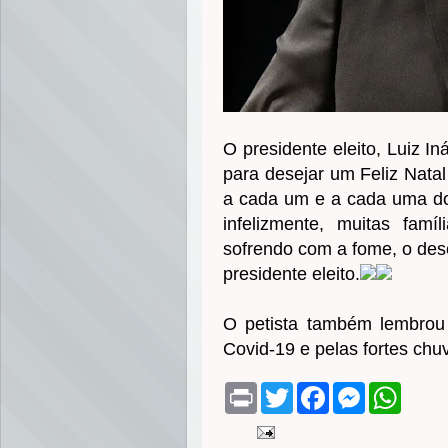
O presidente eleito, Luiz In
para desejar um Feliz Natal 
a cada um e a cada uma dos 
infelizmente, muitas fam
sofrendo com a fome, o des
presidente eleito.
O petista também lembrou 
Covid-19 e pelas fortes chu
P
T
F
M
W
r
w
a
e
h
i
i
c
s
a
n
t
e
s
t