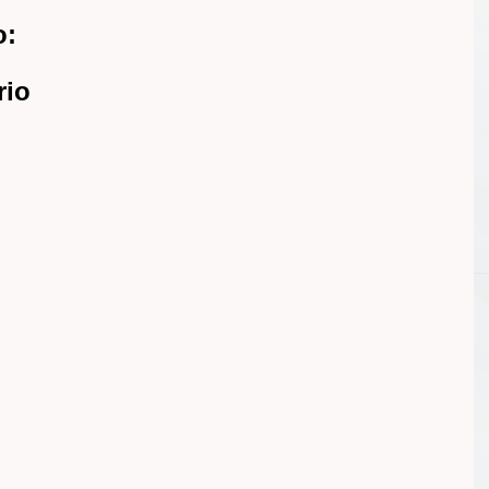
o:
rio