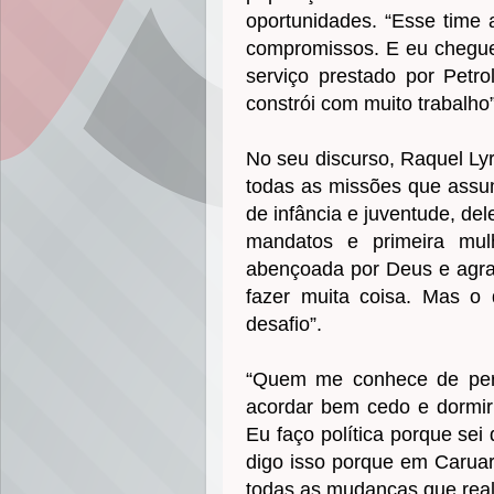
oportunidades. “Esse time a
compromissos. E eu chegue
serviço prestado por Petr
constrói com muito trabalho
No seu discurso, Raquel Ly
todas as missões que assum
de infância e juventude, del
mandatos e primeira mulh
abençoada por Deus e agrad
fazer muita coisa. Mas o
desafio”.
“Quem me conhece de per
acordar bem cedo e dormir 
Eu faço política porque sei
digo isso porque em Caruar
todas as mudanças que real