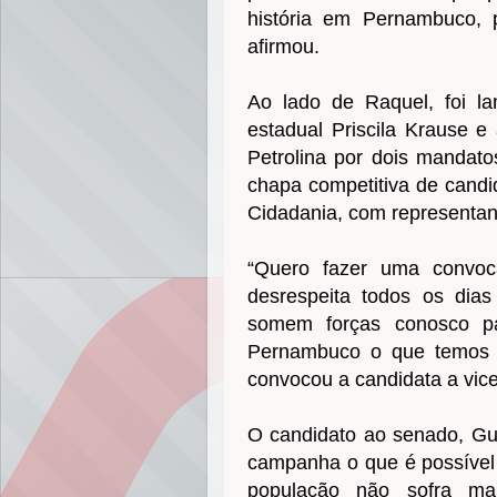
história em Pernambuco, p
afirmou.
Ao lado de Raquel, foi l
estadual Priscila Krause e
Petrolina por dois mandato
chapa competitiva de candi
Cidadania, com representan
“Quero fazer uma convo
desrespeita todos os di
somem forças conosco p
Pernambuco o que temos de
convocou a candidata a vice
O candidato ao senado, Gui
campanha o que é possível
população não sofra m