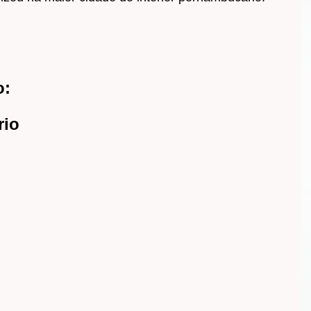
o:
rio