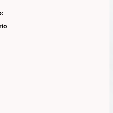
o:
rio